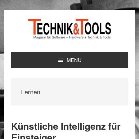
Zur
Zum
Zur
Hauptnavigation
Inhalt
Seitenspalte
springen
springen
springen
MENU
Lernen
Künstliche Intelligenz für
Einsteiger