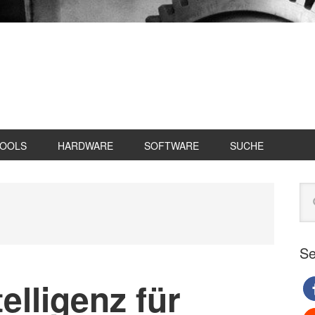
TOOLS
HARDWARE
SOFTWARE
SUCHE
Se
Web
du
Se
elligenz für