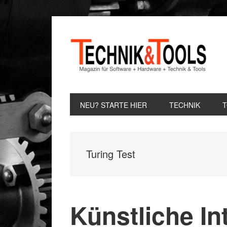
Zur
Zum
Zur
Hauptnavigation
Inhalt
Seitenspalte
springen
springen
springen
NEU? STARTE HIER
TECHNIK
Turing Test
Künstliche Int