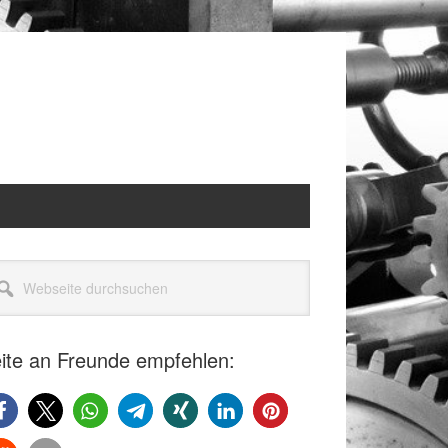
itenspalte
seite
rchsuchen
ite an Freunde empfehlen: