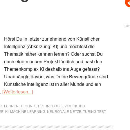
Hörst Du in letzter zunehmend von Künstlicher
Intelligenz (Abkürzung: KI) und möchtest die
Thematik näher kennen lernen? Oder suchst Du
nach einem neuen Projekt für dich und hast den
Themenkomplex KI deshalb ins Auge gefasst?
Unabhängig davon, was Deine Beweggründe sind:
Künstliche Intelligenz ist in aller Munde und ein
ÜberKünstliche
 …
[Weiterlesen...]
Intelligenz
für
NZ
,
LERNEN
,
TECHNIK
,
TECHNOLOGIE
,
VIDEOKURS
ME
,
KI
,
MACHINE LEARNING
,
NEURONALE NETZE
,
TURING TEST
Einsteiger