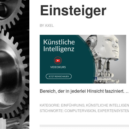
Einsteiger
BY
AXEL
Bereich, der in jederlei Hinsicht fasziniert.
KATEGORIE:
EINFÜHRUNG
,
KÜNSTLICHE INTELLIGE
STICHWORTE:
COMPUTERVISION
,
EXPERTENSYSTE