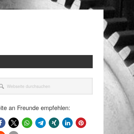
itenspalte
seite
rchsuchen
ite an Freunde empfehlen: