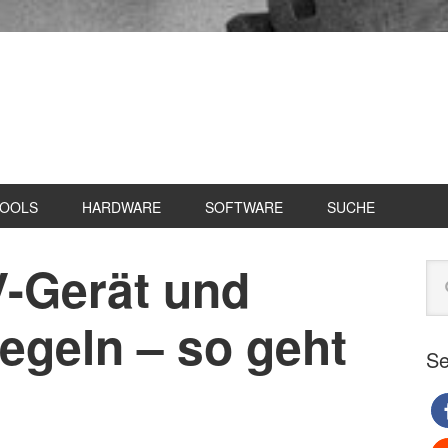
TOOLS
HARDWARE
SOFTWARE
SUCHE
V-Gerät und
Se
Web
du
egeln – so geht
Se