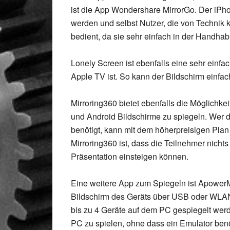
ist die App Wondershare MirrorGo. Der iPh
werden und selbst Nutzer, die von Technik 
bedient, da sie sehr einfach in der Handhab
Lonely Screen ist ebenfalls eine sehr einfa
Apple TV ist. So kann der Bildschirm einfa
Mirroring360 bietet ebenfalls die Möglich
und Android Bildschirme zu spiegeln. Wer d
benötigt, kann mit dem höherpreisigen Plan 
Mirroring360 ist, dass die Teilnehmer nich
Präsentation einsteigen können.
Eine weitere App zum Spiegeln ist ApowerMir
Bildschirm des Geräts über USB oder WLAN
bis zu 4 Geräte auf dem PC gespiegelt wer
PC zu spielen, ohne dass ein Emulator benö