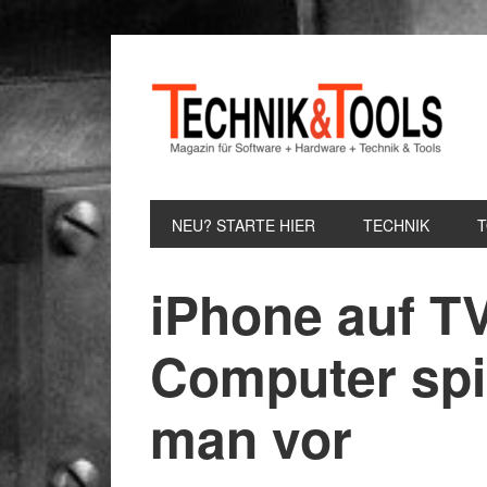
Zur
Zum
Zur
Hauptnavigation
Inhalt
Seitenspalte
springen
springen
springen
NEU? STARTE HIER
TECHNIK
iPhone auf T
Computer spi
man vor