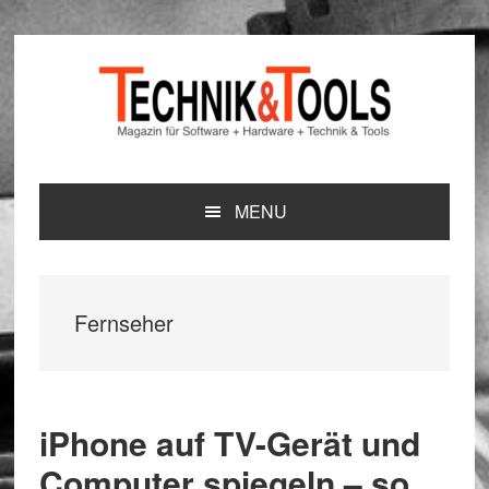
Zur
Zum
Zur
Hauptnavigation
Inhalt
Seitenspalte
springen
springen
springen
MENU
Fernseher
iPhone auf TV-Gerät und
Computer spiegeln – so