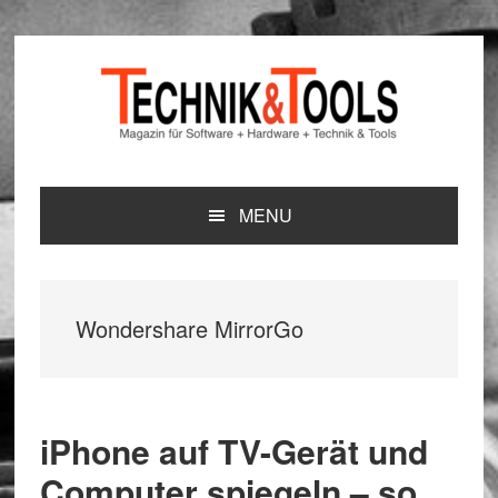
Zur
Zum
Zur
Hauptnavigation
Inhalt
Seitenspalte
springen
springen
springen
MENU
Wondershare MirrorGo
iPhone auf TV-Gerät und
Computer spiegeln – so