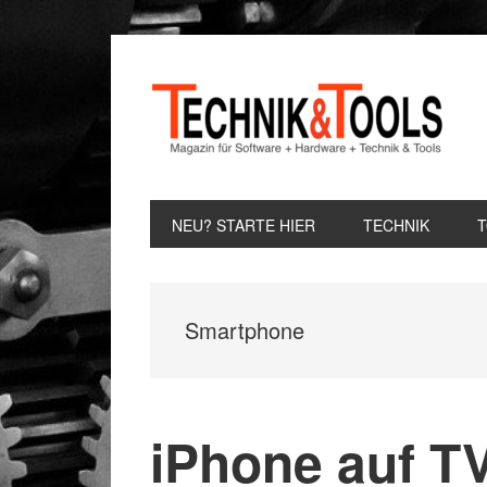
Zur
Zum
Zur
Hauptnavigation
Inhalt
Seitenspalte
springen
springen
springen
NEU? STARTE HIER
TECHNIK
Smartphone
iPhone auf T