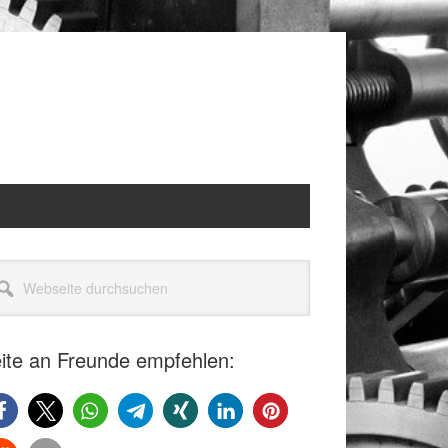
itenspalte
seite
rchsuchen
ite an Freunde empfehlen: