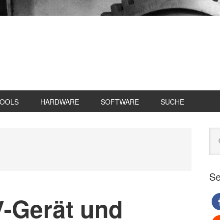
TOOLS
HARDWARE
SOFTWARE
SUCHE
Se
Web
du
Se
V-Gerät und