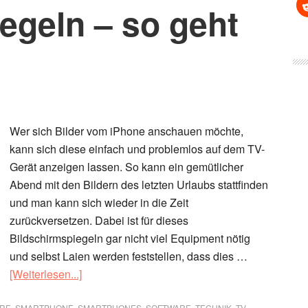
egeln – so geht
Wer sich Bilder vom iPhone anschauen möchte,
kann sich diese einfach und problemlos auf dem TV-
Gerät anzeigen lassen. So kann ein gemütlicher
Abend mit den Bildern des letzten Urlaubs stattfinden
und man kann sich wieder in die Zeit
zurückversetzen. Dabei ist für dieses
Bildschirmspiegeln gar nicht viel Equipment nötig
und selbst Laien werden feststellen, dass dies …
ÜberiPhone
[Weiterlesen...]
auf
RE
,
SMARTPHONE
,
SMARTPHONES
,
SOFTWARE
,
TECHNIK
,
TV-