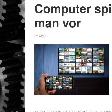
Computer spi
man vor
BY
AXEL
KATEGORIE:
ADAPTER
,
APPS
,
FERNSEHER
,
HARDWA