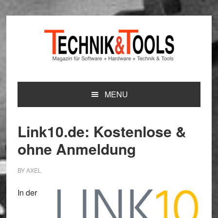
Zur
Zum
Zur
Hauptnavigation
Inhalt
Seitenspalte
springen
springen
springen
MENU
Link10.de: Kostenlose &
ohne Anmeldung
BY
AXEL
In der