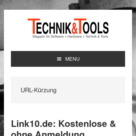
Zur
Zum
Zur
Hauptnavigation
Inhalt
Seitenspalte
springen
springen
springen
MENU
URL-Kürzung
Link10.de: Kostenlose &
ohne Anmeldung