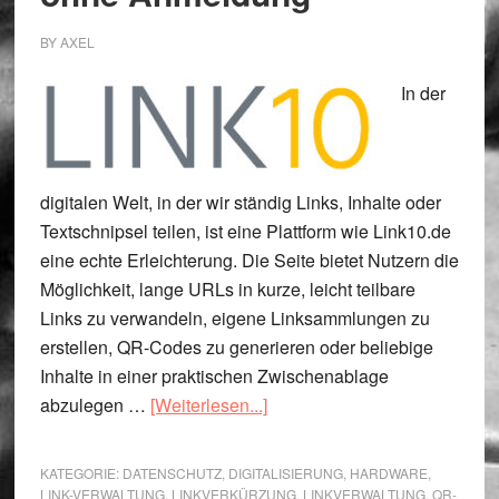
BY
AXEL
In der
digitalen Welt, in der wir ständig Links, Inhalte oder
Textschnipsel teilen, ist eine Plattform wie Link10.de
eine echte Erleichterung. Die Seite bietet Nutzern die
Möglichkeit, lange URLs in kurze, leicht teilbare
Links zu verwandeln, eigene Linksammlungen zu
erstellen, QR-Codes zu generieren oder beliebige
Inhalte in einer praktischen Zwischenablage
ÜberLink10.de:
abzulegen …
[Weiterlesen...]
Kostenlose
&
KATEGORIE:
DATENSCHUTZ
,
DIGITALISIERUNG
,
HARDWARE
,
ohne
LINK-VERWALTUNG
,
LINKVERKÜRZUNG
,
LINKVERWALTUNG
,
QR-