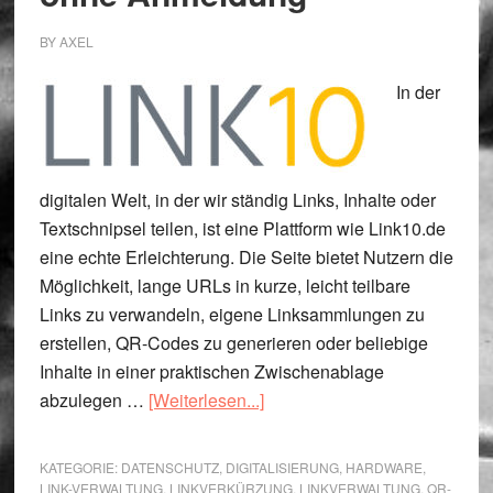
BY
AXEL
In der
digitalen Welt, in der wir ständig Links, Inhalte oder
Textschnipsel teilen, ist eine Plattform wie Link10.de
eine echte Erleichterung. Die Seite bietet Nutzern die
Möglichkeit, lange URLs in kurze, leicht teilbare
Links zu verwandeln, eigene Linksammlungen zu
erstellen, QR-Codes zu generieren oder beliebige
Inhalte in einer praktischen Zwischenablage
ÜberLink10.de:
abzulegen …
[Weiterlesen...]
Kostenlose
&
KATEGORIE:
DATENSCHUTZ
,
DIGITALISIERUNG
,
HARDWARE
,
ohne
LINK-VERWALTUNG
,
LINKVERKÜRZUNG
,
LINKVERWALTUNG
,
QR-