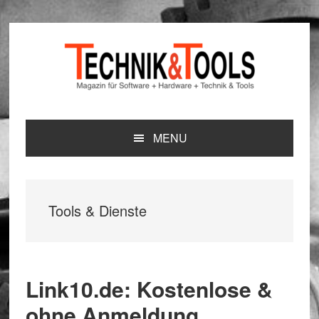
Zur
Zum
Zur
Hauptnavigation
Inhalt
Seitenspalte
springen
springen
springen
MENU
Tools & Dienste
Link10.de: Kostenlose &
ohne Anmeldung