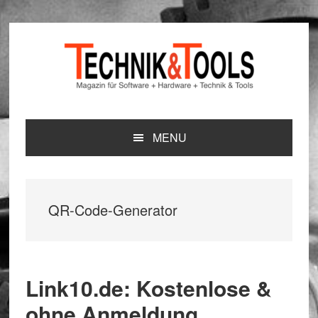
Zur
Zum
Zur
Hauptnavigation
Inhalt
Seitenspalte
springen
springen
springen
MENU
QR-Code-Generator
Link10.de: Kostenlose &
ohne Anmeldung