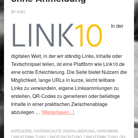
BY
AXEL
In der
digitalen Welt, in der wir ständig Links, Inhalte oder
Textschnipsel teilen, ist eine Plattform wie Link10.de
eine echte Erleichterung. Die Seite bietet Nutzern die
Möglichkeit, lange URLs in kurze, leicht teilbare
Links zu verwandeln, eigene Linksammlungen zu
erstellen, QR-Codes zu generieren oder beliebige
Inhalte in einer praktischen Zwischenablage
ÜberLink10.de:
abzulegen …
[Weiterlesen...]
Kostenlose
&
KATEGORIE:
DATENSCHUTZ
,
DIGITALISIERUNG
,
HARDWARE
,
ohne
LINK-VERWALTUNG
,
LINKVERKÜRZUNG
,
LINKVERWALTUNG
,
QR-