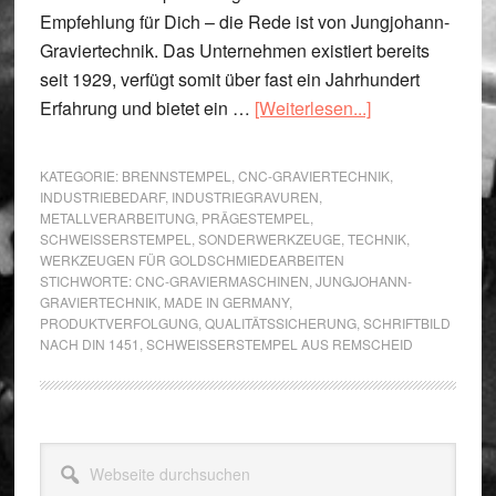
Empfehlung für Dich – die Rede ist von Jungjohann-
Graviertechnik. Das Unternehmen existiert bereits
seit 1929, verfügt somit über fast ein Jahrhundert
ÜberSchweißer
Erfahrung und bietet ein …
[Weiterlesen...]
aus
Remscheid
KATEGORIE:
BRENNSTEMPEL
,
CNC-GRAVIERTECHNIK
,
–
INDUSTRIEBEDARF
,
INDUSTRIEGRAVUREN
,
METALLVERARBEITUNG
,
PRÄGESTEMPEL
,
höchste
SCHWEISSERSTEMPEL
,
SONDERWERKZEUGE
,
TECHNIK
,
Qualität
WERKZEUGEN FÜR GOLDSCHMIEDEARBEITEN
von
STICHWORTE:
CNC-GRAVIERMASCHINEN
,
JUNGJOHANN-
GRAVIERTECHNIK
,
MADE IN GERMANY
,
erfahrenen
PRODUKTVERFOLGUNG
,
QUALITÄTSSICHERUNG
,
SCHRIFTBILD
Graveuren
NACH DIN 1451
,
SCHWEISSERSTEMPEL AUS REMSCHEID
Seitenspalte
Webseite
durchsuchen