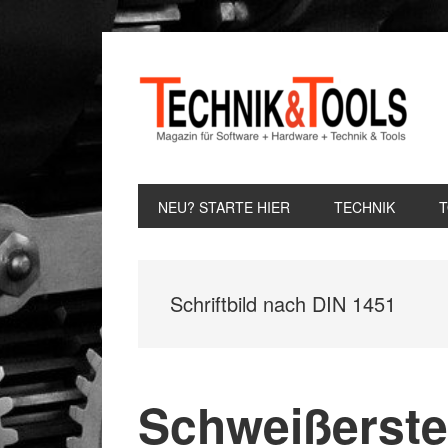
Zur
Zum
Zur
Hauptnavigation
Inhalt
Seitenspalte
springen
springen
springen
NEU? STARTE HIER
TECHNIK
Schriftbild nach DIN 1451
Schweißerst