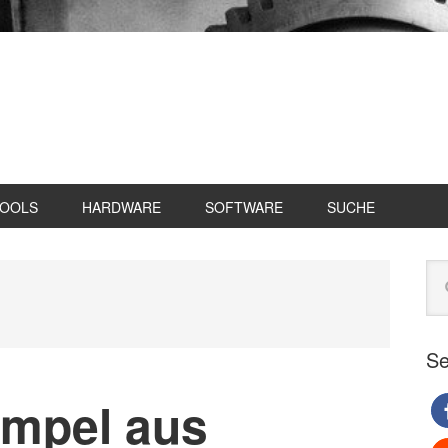
TOOLS
HARDWARE
SOFTWARE
SUCHE
Se
Web
du
Se
empel aus