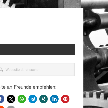
itenspalte
seite
rchsuchen
ite an Freunde empfehlen: