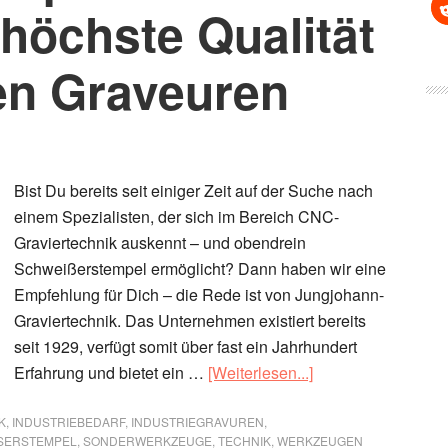
höchste Qualität
en Graveuren
Bist Du bereits seit einiger Zeit auf der Suche nach
einem Spezialisten, der sich im Bereich CNC-
Graviertechnik auskennt – und obendrein
Schweißerstempel ermöglicht? Dann haben wir eine
Empfehlung für Dich – die Rede ist von Jungjohann-
Graviertechnik. Das Unternehmen existiert bereits
seit 1929, verfügt somit über fast ein Jahrhundert
ÜberSchweißerste
Erfahrung und bietet ein …
[Weiterlesen...]
aus
Remscheid
K
,
INDUSTRIEBEDARF
,
INDUSTRIEGRAVUREN
,
SERSTEMPEL
,
SONDERWERKZEUGE
,
TECHNIK
,
WERKZEUGEN