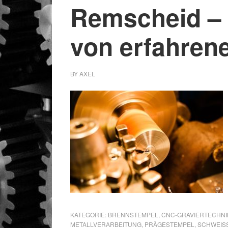
Remscheid – 
von erfahren
BY
AXEL
KATEGORIE:
BRENNSTEMPEL
,
CNC-GRAVIERTECHNI
METALLVERARBEITUNG
,
PRÄGESTEMPEL
,
SCHWEIS