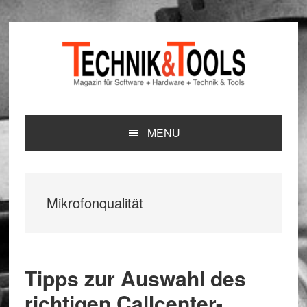
Zur
Zum
Zur
Hauptnavigation
Inhalt
Seitenspalte
springen
springen
springen
MENU
Mikrofonqualität
Tipps zur Auswahl des
richtigen Callcenter-