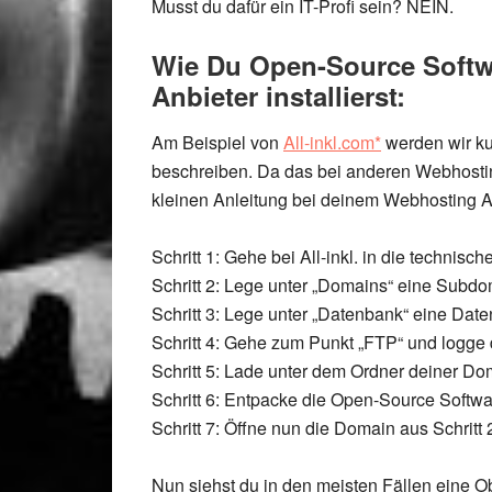
Musst du dafür ein IT-Profi sein? NEIN.
Wie Du Open-Source Softw
Anbieter installierst:
Am Beispiel von
All-inkl.com*
werden wir ku
beschreiben. Da das bei anderen Webhosting
kleinen Anleitung bei deinem Webhosting 
Schritt 1: Gehe bei All-inkl. in die technisc
Schritt 2: Lege unter „Domains“ eine Subdom
Schritt 3: Lege unter „Datenbank“ eine Da
Schritt 4: Gehe zum Punkt „FTP“ und logge 
Schritt 5: Lade unter dem Ordner deiner D
Schritt 6: Entpacke die Open-Source Softw
Schritt 7: Öffne nun die Domain aus Schrit
Nun siehst du in den meisten Fällen eine O