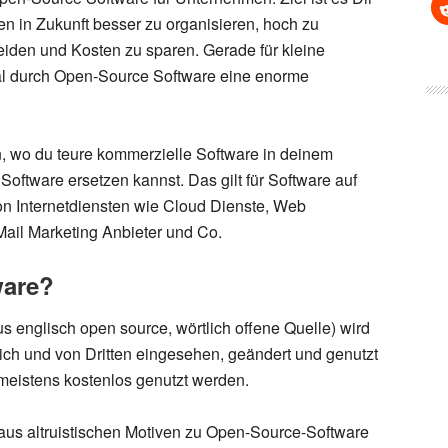
en in Zukunft
besser
zu
organisieren
,
hoch
zu
eiden und Kosten
zu
sparen
. Gerade für kleine
l durch Open-Source Software eine enorme
, wo du teure kommerzielle Software in deinem
Software ersetzen kannst. Das gilt
für
Software auf
n Internetdiensten wie
Cloud Dienste
, Web
Mail Marketing Anbieter
und Co.
ware?
s englisch open source, wörtlich offene Quelle) wird
lich und von Dritten eingesehen, geändert und genutzt
eistens kostenlos genutzt werden
.
us altruistischen Motiven zu Open-Source-Software