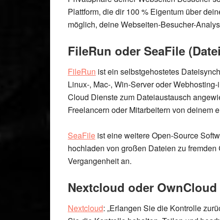
Plattform, die dir 100 % Eigentum über dei
möglich, deine Webseiten-
Besucher-Analyse
FileRun oder SeaFile (Date
FileRun
ist ein selbstgehostetes Dateisync
Linux-, Mac-, Win-Server oder Webhosting-i
Cloud Dienste zum Dateiaustausch angew
Freelancern oder Mitarbeitern von deinem 
SeaFile
ist eine weitere Open-Source Softwa
hochladen von großen Dateien zu fremden C
Vergangenheit an.
Nextcloud oder OwnCloud 
Nextcloud
: „Erlangen Sie die Kontrolle zurü