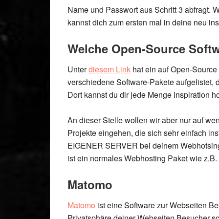
Name und Passwort aus Schritt 3 abfragt.
W
kannst dich zum ersten mal in deine neu inst
Welche Open-Source Softw
Unter
diesem Link
hat ein auf Open-Source 
verschiedene Software-Pakete aufgelistet, d
Dort kannst du dir jede Menge Inspiration ho
An dieser Stelle wollen wir aber nur auf w
Projekte eingehen, die sich
sehr einfach ins
EIGENER SERVER bei deinem Webhotsing Anb
ist ein normales Webhosting Paket wie z.B. d
Matomo
Matomo
ist eine Software zur Webseiten Be
Privatsphäre deiner Webseiten Besucher sc