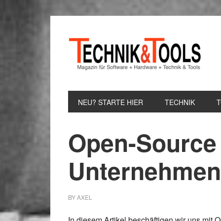
Zur
Zum
Zur
Hauptnavigation
Inhalt
Seitenspalte
springen
springen
springen
NEU? STARTE HIER
TECHNIK
Open-Source 
Unternehmen
BY
AXEL
In diesem Artikel beschäftigen wir uns mit
O