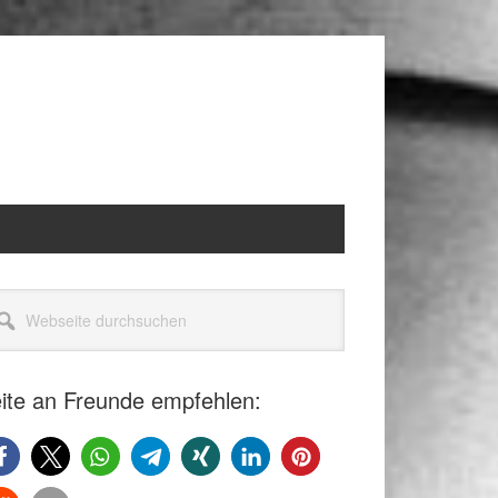
itenspalte
seite
rchsuchen
ite an Freunde empfehlen: