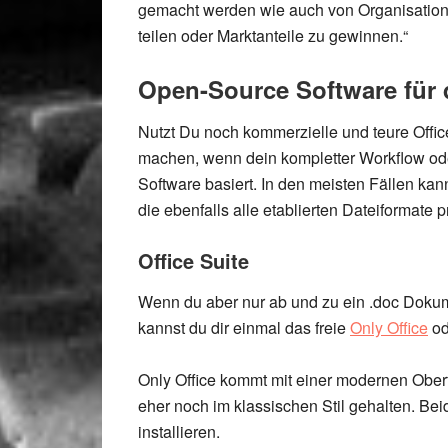
gemacht werden wie auch von Organisatio
teilen oder Marktanteile zu gewinnen.“
Open-Source Software für 
Nutzt Du noch kommerzielle und teure Offi
machen, wenn dein kompletter Workflow ode
Software basiert. In den meisten Fällen kan
die ebenfalls alle etablierten Dateiformate
p
Office Suite
Wenn du aber nur ab und zu ein .doc Dokument
kannst du dir einmal das freie
Only Office
od
Only Office kommt mit einer modernen Oberf
eher noch im klassischen Stil gehalten.
Bei
installieren
.