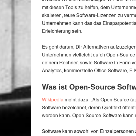
mit diesen Tools zu helfen, dein Unternehm
skalieren
,
teure
Software-
Lizenzen
zu
verm
Unternehmen kann das das EInsparpotentia
Erleichterung sein.
Es geht darum, Dir
Alternativen
aufzuzeigen
Unternehmen vielleicht durch Open-Source 
deinem Rechner, sowie Software in Form vo
Analytics,
kommerzielle Office Software
, E-
Was ist Open-Source Soft
Wikipedia
meint dazu: „Als Open Source (au
Software bezeichnet, deren Quelltext öffent
werden kann.
Open-Source-Software kann m
Software kann sowohl von Einzelpersonen a