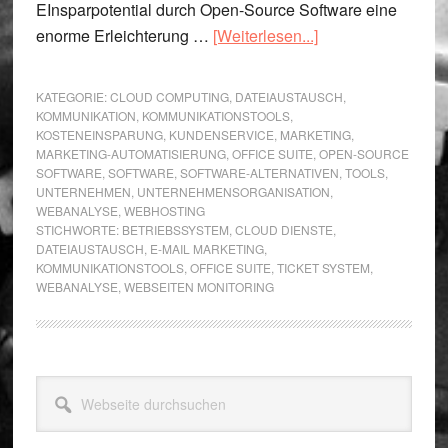
EInsparpotential durch Open-Source Software eine
ÜberOpen-
enorme Erleichterung …
[Weiterlesen...]
Source
Software
KATEGORIE:
CLOUD COMPUTING
,
DATEIAUSTAUSCH
,
für
KOMMUNIKATION
,
KOMMUNIKATIONSTOOLS
,
KOSTENEINSPARUNG
,
KUNDENSERVICE
,
MARKETING
,
Unternehmen
MARKETING-AUTOMATISIERUNG
,
OFFICE SUITE
,
OPEN-SOURCE
SOFTWARE
,
SOFTWARE
,
SOFTWARE-ALTERNATIVEN
,
TOOLS
,
UNTERNEHMEN
,
UNTERNEHMENSORGANISATION
,
WEBANALYSE
,
WEBHOSTING
STICHWORTE:
BETRIEBSSYSTEM
,
CLOUD DIENSTE
,
DATEIAUSTAUSCH
,
E-MAIL MARKETING
,
KOMMUNIKATIONSTOOLS
,
OFFICE SUITE
,
TICKET SYSTEM
,
WEBANALYSE
,
WEBSEITEN MONITORING
Seitenspalte
Webseite
durchsuchen