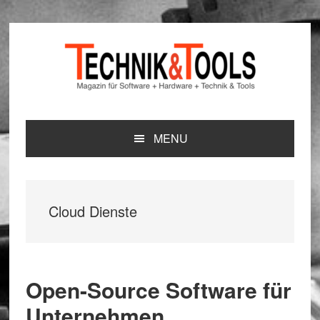
Zur
Zum
Zur
Hauptnavigation
Inhalt
Seitenspalte
springen
springen
springen
MENU
Cloud Dienste
Open-Source Software für
Unternehmen