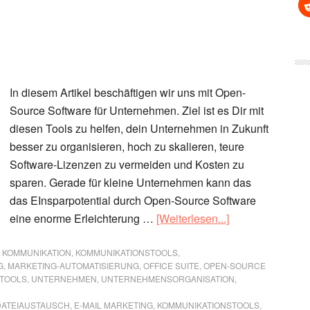
In diesem Artikel beschäftigen wir uns mit Open-
Source Software für Unternehmen. Ziel ist es Dir mit
diesen Tools zu helfen, dein Unternehmen in Zukunft
besser zu organisieren, hoch zu skalieren, teure
Software-Lizenzen zu vermeiden und Kosten zu
sparen. Gerade für kleine Unternehmen kann das
das EInsparpotential durch Open-Source Software
ÜberOpen-
eine enorme Erleichterung …
[Weiterlesen...]
Source
Software
,
KOMMUNIKATION
,
KOMMUNIKATIONSTOOLS
,
G
,
MARKETING-AUTOMATISIERUNG
,
OFFICE SUITE
,
OPEN-SOURCE
für
TOOLS
,
UNTERNEHMEN
,
UNTERNEHMENSORGANISATION
,
Unternehmen
DATEIAUSTAUSCH
,
E-MAIL MARKETING
,
KOMMUNIKATIONSTOOLS
,