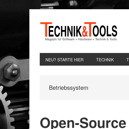
Zur
Zum
Zur
Hauptnavigation
Inhalt
Seitenspalte
springen
springen
springen
NEU? STARTE HIER
TECHNIK
Betriebssystem
Open-Source 