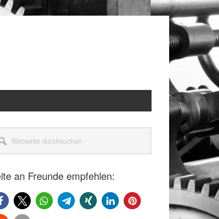
itenspalte
seite
rchsuchen
ite an Freunde empfehlen: