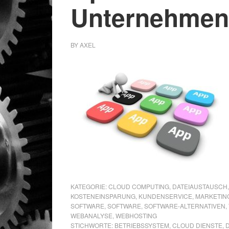
Unternehmen
BY
AXEL
KATEGORIE:
CLOUD COMPUTING
,
DATEIAUSTAUSCH
KOSTENEINSPARUNG
,
KUNDENSERVICE
,
MARKETIN
SOFTWARE
,
SOFTWARE
,
SOFTWARE-ALTERNATIVEN
,
WEBANALYSE
,
WEBHOSTING
STICHWORTE:
BETRIEBSSYSTEM
,
CLOUD DIENSTE
,