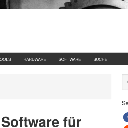
TOOLS
HARDWARE
SOFTWARE
SUCHE
Se
Web
du
Se
Software für