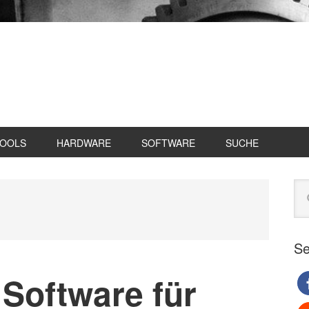
TOOLS
HARDWARE
SOFTWARE
SUCHE
Se
Web
du
Se
Software für