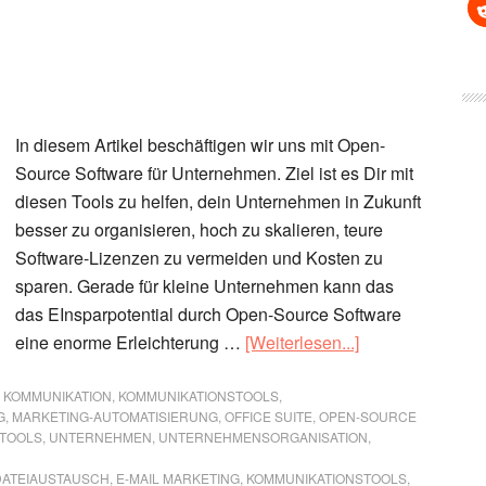
In diesem Artikel beschäftigen wir uns mit Open-
Source Software für Unternehmen. Ziel ist es Dir mit
diesen Tools zu helfen, dein Unternehmen in Zukunft
besser zu organisieren, hoch zu skalieren, teure
Software-Lizenzen zu vermeiden und Kosten zu
sparen. Gerade für kleine Unternehmen kann das
das EInsparpotential durch Open-Source Software
ÜberOpen-
eine enorme Erleichterung …
[Weiterlesen...]
Source
Software
,
KOMMUNIKATION
,
KOMMUNIKATIONSTOOLS
,
G
,
MARKETING-AUTOMATISIERUNG
,
OFFICE SUITE
,
OPEN-SOURCE
für
TOOLS
,
UNTERNEHMEN
,
UNTERNEHMENSORGANISATION
,
Unternehmen
DATEIAUSTAUSCH
,
E-MAIL MARKETING
,
KOMMUNIKATIONSTOOLS
,