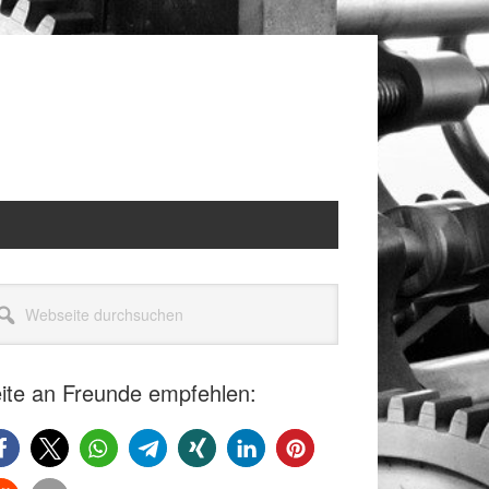
itenspalte
seite
rchsuchen
ite an Freunde empfehlen: