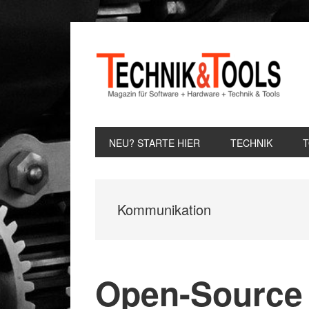
Zur
Zum
Zur
Hauptnavigation
Inhalt
Seitenspalte
springen
springen
springen
NEU? STARTE HIER
TECHNIK
Kommunikation
Open-Source 