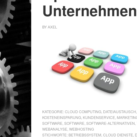
Unternehmen
BY
AXEL
KATEGORIE:
CLOUD COMPUTING
,
DATEIAUSTAUSCH
KOSTENEINSPARUNG
,
KUNDENSERVICE
,
MARKETIN
SOFTWARE
,
SOFTWARE
,
SOFTWARE-ALTERNATIVEN
,
WEBANALYSE
,
WEBHOSTING
STICHWORTE:
BETRIEBSSYSTEM
,
CLOUD DIENSTE
,