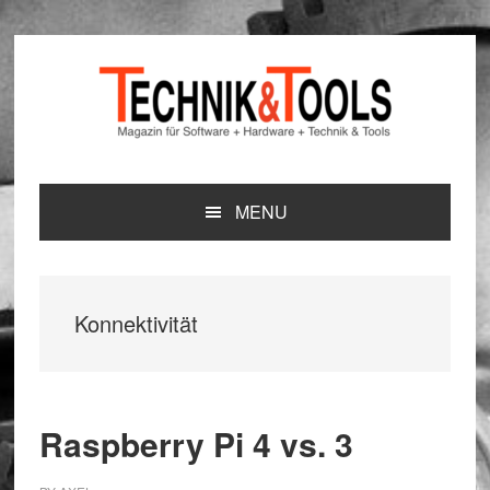
Zur
Zum
Zur
Hauptnavigation
Inhalt
Seitenspalte
springen
springen
springen
MENU
Konnektivität
Raspberry Pi 4 vs. 3