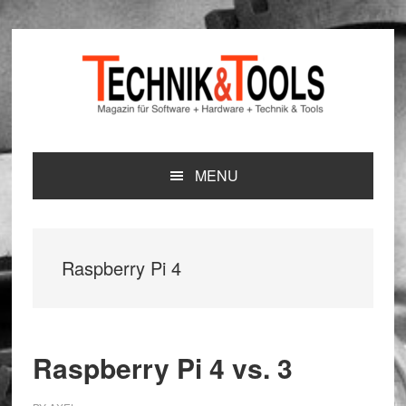
Zur
Zum
Zur
Hauptnavigation
Inhalt
Seitenspalte
springen
springen
springen
MENU
Raspberry Pi 4
Raspberry Pi 4 vs. 3