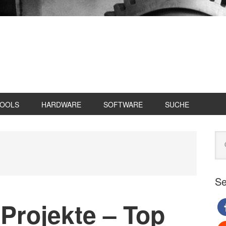
TOOLS
HARDWARE
SOFTWARE
SUCHE
Se
Web
du
Se
Projekte – Top