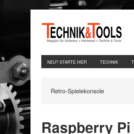
Zur
Zum
Zur
Hauptnavigation
Inhalt
Seitenspalte
springen
springen
springen
NEU? STARTE HIER
TECHNIK
Retro-Spielekonsole
Raspberry Pi 