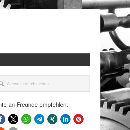
itenspalte
seite
rchsuchen
ite an Freunde empfehlen: