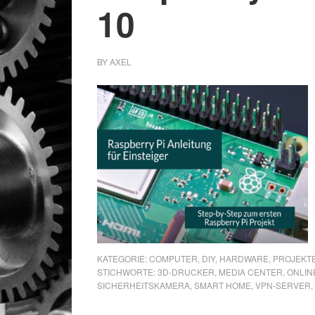
10
BY
AXEL
KATEGORIE:
COMPUTER
,
DIY
,
HARDWARE
,
PROJEKT
STICHWORTE:
3D-DRUCKER
,
MEDIA CENTER
,
ONLIN
SICHERHEITSKAMERA
,
SMART HOME
,
VPN-SERVER
,