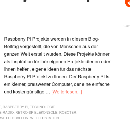
Raspberry Pi Projekte werden in diesem Blog-
Beitrag vorgestellt, die von Menschen aus der
ganzen Welt erstellt wurden. Diese Projekte können
als Inspiration für Ihre eigenen Projekte dienen oder
Ihnen helfen, eigene Ideen für das nächste
Raspberry Pi Projekt zu finden. Der Raspberry Pi ist
ein kleiner, preiswerter Computer, der eine einfache
ÜberRaspberry
und kostengünstige …
[Weiterlesen...]
Pi
Projekte
E
,
RASPBERRY PI
,
TECHNOLOGIE
E-RADIO
,
RETRO-SPIELEKONSOLE
,
ROBOTER
,
–
WETTERBALLON
,
WETTERSTATION
Top
10