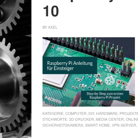
10
BY
AXEL
KATEGORIE:
COMPUTER
,
DIY
,
HARDWARE
,
PROJEKT
STICHWORTE:
3D-DRUCKER
,
MEDIA CENTER
,
ONLIN
SICHERHEITSKAMERA
,
SMART HOME
,
VPN-SERVER
,