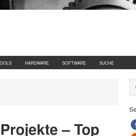
TOOLS
HARDWARE
SOFTWARE
SUCHE
Se
Web
du
Se
Projekte – Top