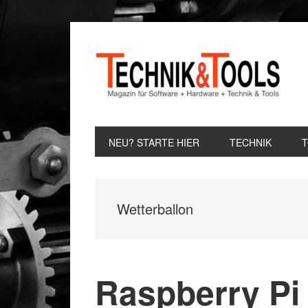
Zur
Zum
Zur
Hauptnavigation
Inhalt
Seitenspalte
springen
springen
springen
NEU? STARTE HIER
TECHNIK
Wetterballon
Raspberry Pi 