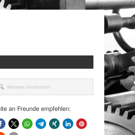
itenspalte
seite
rchsuchen
ite an Freunde empfehlen: