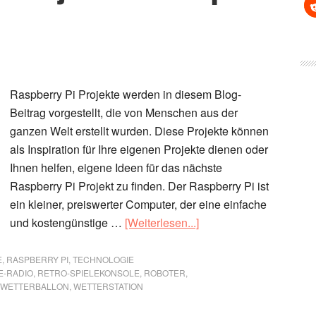
Raspberry Pi Projekte werden in diesem Blog-
Beitrag vorgestellt, die von Menschen aus der
ganzen Welt erstellt wurden. Diese Projekte können
als Inspiration für Ihre eigenen Projekte dienen oder
Ihnen helfen, eigene Ideen für das nächste
Raspberry Pi Projekt zu finden. Der Raspberry Pi ist
ein kleiner, preiswerter Computer, der eine einfache
ÜberRaspberry
und kostengünstige …
[Weiterlesen...]
Pi
Projekte
E
,
RASPBERRY PI
,
TECHNOLOGIE
E-RADIO
,
RETRO-SPIELEKONSOLE
,
ROBOTER
,
–
WETTERBALLON
,
WETTERSTATION
Top
10