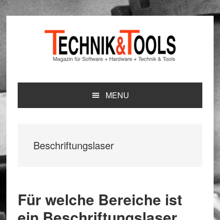
Zur
Zum
Zur
Hauptnavigation
Inhalt
Seitenspalte
springen
springen
springen
MENU
Beschriftungslaser
Für welche Bereiche ist
ein Beschriftungslaser