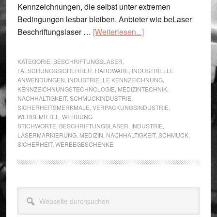
Kennzeichnungen, die selbst unter extremen
Bedingungen lesbar bleiben. Anbieter wie beLaser
ÜberFür
Beschriftungslaser …
[Weiterlesen...]
welche
Bereiche
KATEGORIE:
BESCHRIFTUNGSLASER
,
ist
FÄLSCHUNGSSICHERHEIT
,
HARDWARE
,
INDUSTRIELLE
ANWENDUNGEN
,
INDUSTRIELLE KENNZEICHNUNG
,
ein
KENNZEICHNUNGSTECHNOLOGIE
,
MEDIZINTECHNIK
,
Beschriftungslaser
NACHHALTIGKEIT
,
SCHMUCKINDUSTRIE
,
sinnvoll?
SICHERHEITSMERKMALE
,
VERPACKUNGSINDUSTRIE
,
WERBEMITTEL
,
WERBUNG
STICHWORTE:
BESCHRIFTUNGSLASER
,
INDUSTRIE
,
LASERMARKIERUNG
,
MEDIZIN
,
NACHHALTIGKEIT
,
SCHMUCK
,
SICHERHEIT
,
WERBEGESCHENKE
Seitenspalte
Webseite
durchsuchen