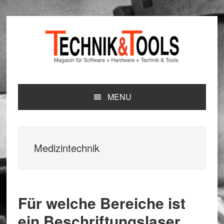
Zur
Zum
Zur
Hauptnavigation
Inhalt
Seitenspalte
springen
springen
springen
MENU
Medizintechnik
Für welche Bereiche ist
ein Beschriftungslaser