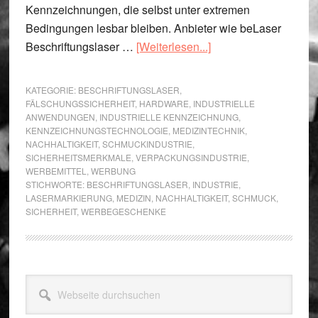
Kennzeichnungen, die selbst unter extremen
Bedingungen lesbar bleiben. Anbieter wie beLaser
ÜberFür
Beschriftungslaser …
[Weiterlesen...]
welche
Bereiche
KATEGORIE:
BESCHRIFTUNGSLASER
,
ist
FÄLSCHUNGSSICHERHEIT
,
HARDWARE
,
INDUSTRIELLE
ANWENDUNGEN
,
INDUSTRIELLE KENNZEICHNUNG
,
ein
KENNZEICHNUNGSTECHNOLOGIE
,
MEDIZINTECHNIK
,
Beschriftungslaser
NACHHALTIGKEIT
,
SCHMUCKINDUSTRIE
,
sinnvoll?
SICHERHEITSMERKMALE
,
VERPACKUNGSINDUSTRIE
,
WERBEMITTEL
,
WERBUNG
STICHWORTE:
BESCHRIFTUNGSLASER
,
INDUSTRIE
,
LASERMARKIERUNG
,
MEDIZIN
,
NACHHALTIGKEIT
,
SCHMUCK
,
SICHERHEIT
,
WERBEGESCHENKE
Seitenspalte
Webseite
durchsuchen