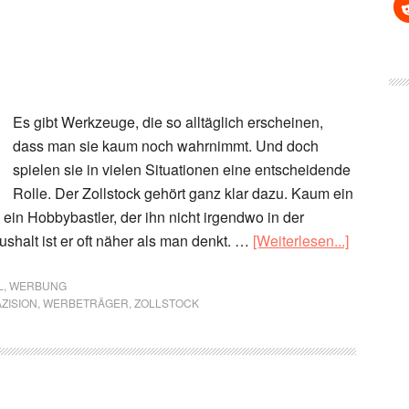
Es gibt Werkzeuge, die so alltäglich erscheinen,
dass man sie kaum noch wahrnimmt. Und doch
spielen sie in vielen Situationen eine entscheidende
Rolle. Der Zollstock gehört ganz klar dazu. Kaum ein
in Hobbybastler, der ihn nicht irgendwo in der
ÜberEin
shalt ist er oft näher als man denkt. …
[Weiterlesen...]
Zollstock
der
L
,
WERBUNG
ZISION
,
WERBETRÄGER
,
ZOLLSTOCK
mehr
kann
als
messen