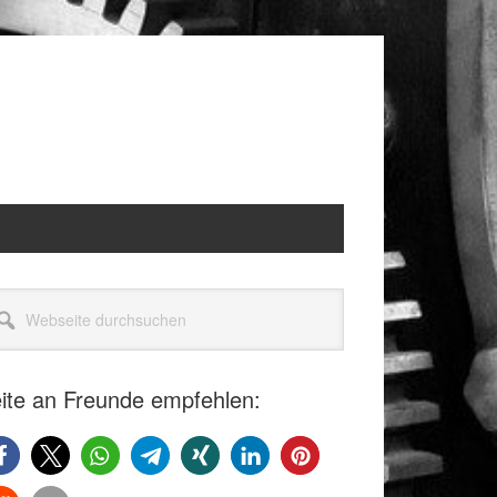
itenspalte
seite
rchsuchen
ite an Freunde empfehlen: