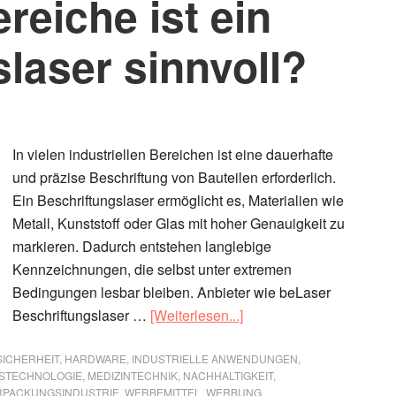
reiche ist ein
laser sinnvoll?
In vielen industriellen Bereichen ist eine dauerhafte
und präzise Beschriftung von Bauteilen erforderlich.
Ein Beschriftungslaser ermöglicht es, Materialien wie
Metall, Kunststoff oder Glas mit hoher Genauigkeit zu
markieren. Dadurch entstehen langlebige
Kennzeichnungen, die selbst unter extremen
Bedingungen lesbar bleiben. Anbieter wie beLaser
ÜberFür
Beschriftungslaser …
[Weiterlesen...]
welche
Bereiche
ICHERHEIT
,
HARDWARE
,
INDUSTRIELLE ANWENDUNGEN
,
STECHNOLOGIE
,
MEDIZINTECHNIK
,
NACHHALTIGKEIT
,
ist
RPACKUNGSINDUSTRIE
,
WERBEMITTEL
,
WERBUNG