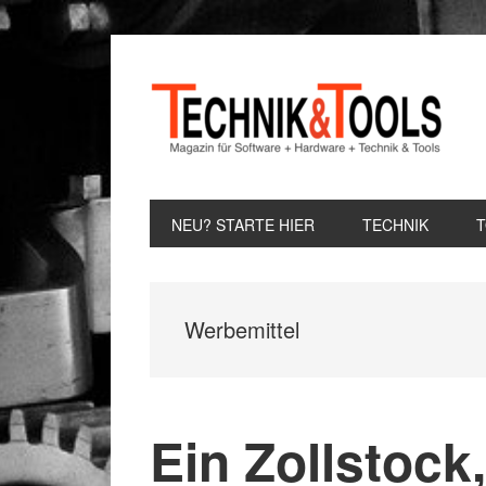
Zur
Zum
Zur
Hauptnavigation
Inhalt
Seitenspalte
springen
springen
springen
NEU? STARTE HIER
TECHNIK
Werbemittel
Ein Zollstock