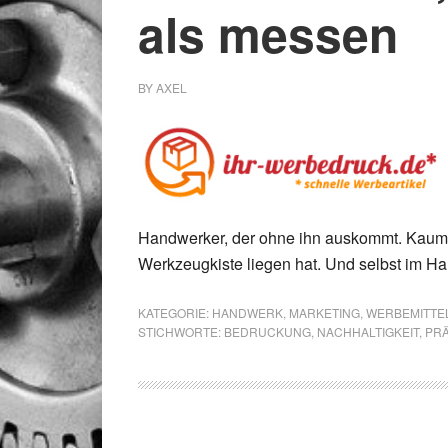
als messen
BY
AXEL
Handwerker, der ohne ihn auskommt. Kaum e
Werkzeugkiste liegen hat. Und selbst im Hau
KATEGORIE:
HANDWERK
,
MARKETING
,
WERBEMITTE
STICHWORTE:
BEDRUCKUNG
,
NACHHALTIGKEIT
,
PRÄ