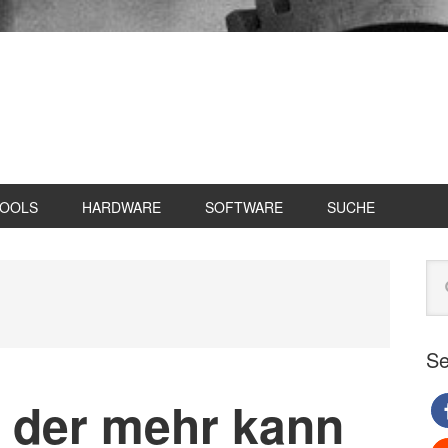
TOOLS
HARDWARE
SOFTWARE
SUCHE
Se
Web
du
Se
, der mehr kann