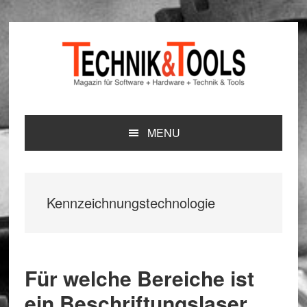
Zur
Zum
Zur
Hauptnavigation
Inhalt
Seitenspalte
springen
springen
springen
MENU
Kennzeichnungstechnologie
Für welche Bereiche ist
ein Beschriftungslaser