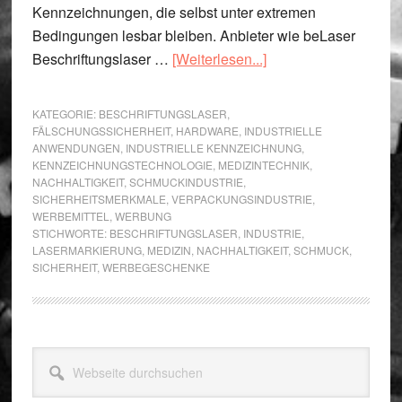
Kennzeichnungen, die selbst unter extremen
Bedingungen lesbar bleiben. Anbieter wie beLaser
ÜberFür
Beschriftungslaser …
[Weiterlesen...]
welche
Bereiche
KATEGORIE:
BESCHRIFTUNGSLASER
,
ist
FÄLSCHUNGSSICHERHEIT
,
HARDWARE
,
INDUSTRIELLE
ANWENDUNGEN
,
INDUSTRIELLE KENNZEICHNUNG
,
ein
KENNZEICHNUNGSTECHNOLOGIE
,
MEDIZINTECHNIK
,
Beschriftungslaser
NACHHALTIGKEIT
,
SCHMUCKINDUSTRIE
,
sinnvoll?
SICHERHEITSMERKMALE
,
VERPACKUNGSINDUSTRIE
,
WERBEMITTEL
,
WERBUNG
STICHWORTE:
BESCHRIFTUNGSLASER
,
INDUSTRIE
,
LASERMARKIERUNG
,
MEDIZIN
,
NACHHALTIGKEIT
,
SCHMUCK
,
SICHERHEIT
,
WERBEGESCHENKE
Seitenspalte
Webseite
durchsuchen