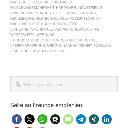
KATEGORIE:
BESCHRIFTUNGSLASER
,
ist
FÄLSCHUNGSSICHERHEIT
,
HARDWARE
,
INDUSTRIELLE
ANWENDUNGEN
,
INDUSTRIELLE KENNZEICHNUNG
,
ein
KENNZEICHNUNGSTECHNOLOGIE
,
MEDIZINTECHNIK
,
Beschriftungslaser
NACHHALTIGKEIT
,
SCHMUCKINDUSTRIE
,
sinnvoll?
SICHERHEITSMERKMALE
,
VERPACKUNGSINDUSTRIE
,
WERBEMITTEL
,
WERBUNG
STICHWORTE:
BESCHRIFTUNGSLASER
,
INDUSTRIE
,
LASERMARKIERUNG
,
MEDIZIN
,
NACHHALTIGKEIT
,
SCHMUCK
,
SICHERHEIT
,
WERBEGESCHENKE
Seitenspalte
Webseite
durchsuchen
Seite an Freunde empfehlen: