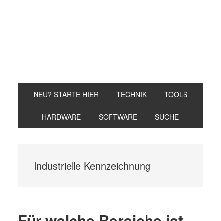
Zur
Zum
Zur
Hauptnavigation
Inhalt
Seitenspalte
springen
springen
springen
NEU? STARTE HIER
TECHNIK
TOOLS
HARDWARE
SOFTWARE
SUCHE
Industrielle Kennzeichnung
Für welche Bereiche ist