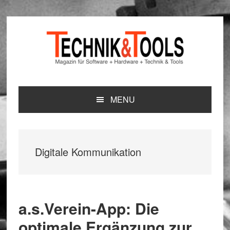
Zur
Zum
Zur
Hauptnavigation
Inhalt
Seitenspalte
springen
springen
springen
MENU
Digitale Kommunikation
a.s.Verein-App: Die
optimale Ergänzung zur