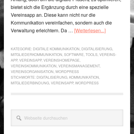
bietet sich die Ergänzung durch eine spezielle
Vereinsapp an. Diese kann nicht nur die
Kommunikation vereinfachen, sondern auch die
Übera.s.Vere
Verwaltung erleichtern. Da …
[Weiterlesen...]
App:
Die
KATEGORIE:
DIGITALE KOMMUNIKATION
,
DIGITALISIERUNG
,
optimale
MITGLIEDERKOMMUNIKATION
,
SOFTWARE
,
TOOLS
,
VEREINS-
APP
,
VEREINSAPP
,
VEREINSHOMEPAGE
,
Ergänzung
VEREINSKOMMUNIKATION
,
VEREINSMANAGEMENT
,
zur
VEREINSORGANISATION
,
WORDPRESS
WordPress-
STICHWORTE:
DIGITALISIERUNG
,
KOMMUNIKATION
,
MITGLIEDERBINDUNG
,
VEREINSAPP
,
WORDPRESS
Vereinshome
Seitenspalte
Webseite
durchsuchen