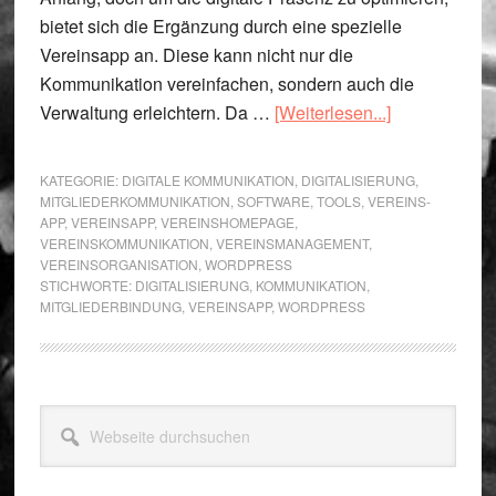
bietet sich die Ergänzung durch eine spezielle
Vereinsapp an. Diese kann nicht nur die
Kommunikation vereinfachen, sondern auch die
Übera.s.Vere
Verwaltung erleichtern. Da …
[Weiterlesen...]
App:
Die
KATEGORIE:
DIGITALE KOMMUNIKATION
,
DIGITALISIERUNG
,
optimale
MITGLIEDERKOMMUNIKATION
,
SOFTWARE
,
TOOLS
,
VEREINS-
APP
,
VEREINSAPP
,
VEREINSHOMEPAGE
,
Ergänzung
VEREINSKOMMUNIKATION
,
VEREINSMANAGEMENT
,
zur
VEREINSORGANISATION
,
WORDPRESS
WordPress-
STICHWORTE:
DIGITALISIERUNG
,
KOMMUNIKATION
,
MITGLIEDERBINDUNG
,
VEREINSAPP
,
WORDPRESS
Vereinshome
Seitenspalte
Webseite
durchsuchen