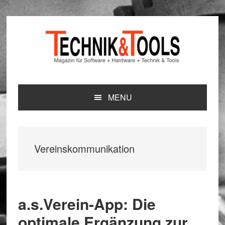
Zur
Zum
Zur
Hauptnavigation
Inhalt
Seitenspalte
springen
springen
springen
MENU
Vereinskommunikation
a.s.Verein-App: Die
optimale Ergänzung zur