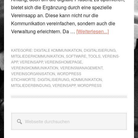
bietet sich die Ergänzung durch eine spezielle
Vereinsapp an. Diese kann nicht nur die
Kommunikation vereinfachen, sondern auch die
Übera.s.Vere
Verwaltung erleichtern. Da …
[Weiterlesen...]
App:
Die
KATEGORIE:
DIGITALE KOMMUNIKATION
,
DIGITALISIERUNG
,
optimale
MITGLIEDERKOMMUNIKATION
,
SOFTWARE
,
TOOLS
,
VEREINS-
APP
,
VEREINSAPP
,
VEREINSHOMEPAGE
,
Ergänzung
VEREINSKOMMUNIKATION
,
VEREINSMANAGEMENT
,
zur
VEREINSORGANISATION
,
WORDPRESS
WordPress-
STICHWORTE:
DIGITALISIERUNG
,
KOMMUNIKATION
,
MITGLIEDERBINDUNG
,
VEREINSAPP
,
WORDPRESS
Vereinshome
Seitenspalte
Webseite
durchsuchen