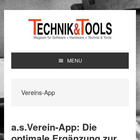
Zur
Zum
Zur
Hauptnavigation
Inhalt
Seitenspalte
springen
springen
springen
MENU
Vereins-App
a.s.Verein-App: Die
optimale Ergänzung zur