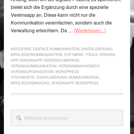
bietet sich die Ergänzung durch eine spezielle
Vereinsapp an. Diese kann nicht nur die
Kommunikation vereinfachen, sondern auch die
Übera.s.Vere
Verwaltung erleichtern. Da …
[Weiterlesen...]
App:
Die
KATEGORIE:
DIGITALE KOMMUNIKATION
,
DIGITALISIERUNG
,
optimale
MITGLIEDERKOMMUNIKATION
,
SOFTWARE
,
TOOLS
,
VEREINS-
APP
,
VEREINSAPP
,
VEREINSHOMEPAGE
,
Ergänzung
VEREINSKOMMUNIKATION
,
VEREINSMANAGEMENT
,
zur
VEREINSORGANISATION
,
WORDPRESS
WordPress-
STICHWORTE:
DIGITALISIERUNG
,
KOMMUNIKATION
,
MITGLIEDERBINDUNG
,
VEREINSAPP
,
WORDPRESS
Vereinshome
Seitenspalte
Webseite
durchsuchen