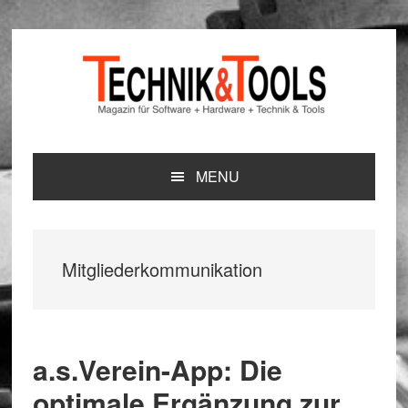
Zur
Zum
Zur
Hauptnavigation
Inhalt
Seitenspalte
springen
springen
springen
MENU
Mitgliederkommunikation
a.s.Verein-App: Die
optimale Ergänzung zur