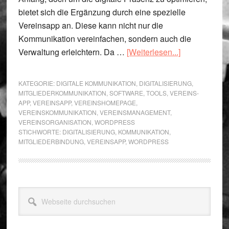
bietet sich die Ergänzung durch eine spezielle
Vereinsapp an. Diese kann nicht nur die
Kommunikation vereinfachen, sondern auch die
Übera.s.Vere
Verwaltung erleichtern. Da …
[Weiterlesen...]
App:
Die
KATEGORIE:
DIGITALE KOMMUNIKATION
,
DIGITALISIERUNG
,
optimale
MITGLIEDERKOMMUNIKATION
,
SOFTWARE
,
TOOLS
,
VEREINS-
APP
,
VEREINSAPP
,
VEREINSHOMEPAGE
,
Ergänzung
VEREINSKOMMUNIKATION
,
VEREINSMANAGEMENT
,
zur
VEREINSORGANISATION
,
WORDPRESS
WordPress-
STICHWORTE:
DIGITALISIERUNG
,
KOMMUNIKATION
,
MITGLIEDERBINDUNG
,
VEREINSAPP
,
WORDPRESS
Vereinshome
Seitenspalte
Webseite
durchsuchen