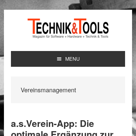
Zur
Zum
Zur
Hauptnavigation
Inhalt
Seitenspalte
springen
springen
springen
MENU
Vereinsmanagement
a.s.Verein-App: Die
optimale Ergänzung zur