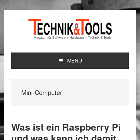
Zur
Zum
Zur
Hauptnavigation
Inhalt
Seitenspalte
springen
springen
springen
MENU
Mini-Computer
Was ist ein Raspberry Pi
und was kann ich damit