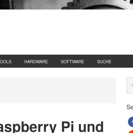
TOOLS
HARDWARE
SOFTWARE
SUCHE
Se
Web
du
Se
aspberry Pi und