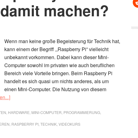
 damit machen?
Wenn man keine große Begeisterung für Technik hat,
kann einem der Begriff ,,Raspberry Pi” vielleicht
unbekannt vorkommen. Dabei kann dieser Mini-
Computer sowohl im privaten wie auch beruflichen
Bereich viele Vorteile bringen. Beim Raspberry Pi
handelt es sich quasi um nichts anderes, als um
einen Mini-Computer. Die Nutzung von diesem
ÜberWas
en...]
ist
ein
TEN
,
HARDWARE
,
MINI-COMPUTER
,
PROGRAMMIERUNG
,
Raspberry
EREN
,
RASPBERRY PI
,
TECHNIK
,
VIDEOKURS
Pi
und