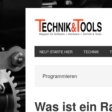
Zur
Zum
Zur
Hauptnavigation
Inhalt
Seitenspalte
springen
springen
springen
NEU? STARTE HIER
TECHNIK
Programmieren
Was ist ein R