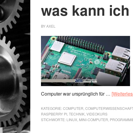
was kann ich
BY
AXEL
Computer war ursprünglich für …
[Weiterles
KATEGORIE:
COMPUTER
,
COMPUTERWISSENSCHAF
RASPBERRY PI
,
TECHNIK
,
VIDEOKURS
STICHWORTE:
LINUX
,
MINI-COMPUTER
,
PROGRAMMI