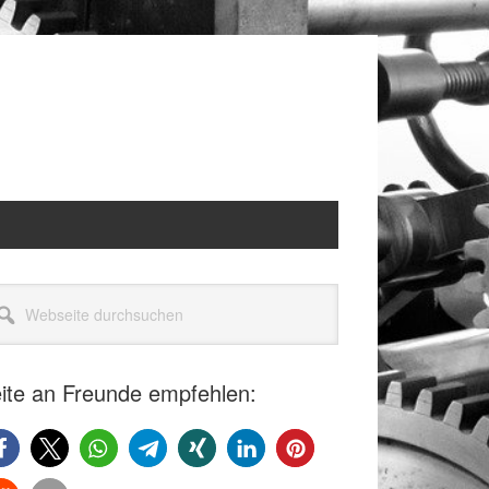
itenspalte
seite
rchsuchen
ite an Freunde empfehlen: