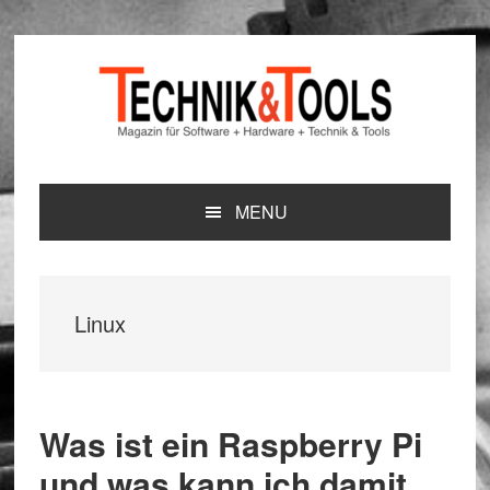
Zur
Zum
Zur
Hauptnavigation
Inhalt
Seitenspalte
springen
springen
springen
MENU
Linux
Was ist ein Raspberry Pi
und was kann ich damit