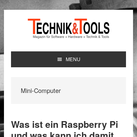
Zur
Zum
Zur
Hauptnavigation
Inhalt
Seitenspalte
springen
springen
springen
MENU
Mini-Computer
Was ist ein Raspberry Pi
und was kann ich damit