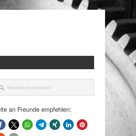
itenspalte
seite
rchsuchen
ite an Freunde empfehlen: