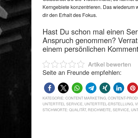
Kerngebiete konzentrieren. Das wiederum wir
dir den Erhalt des Fokus.
Hast Du schon mal einen Servi
Anspruch genommen? Verrate
einem persönlichen Komment
Artikel bewerten
Seite an Freunde empfehlen:
KATEGORIE:
CONTENT MARKETING
,
CONTENT-PROD
UNTERTITEL SERVICE
,
UNTERTITEL-ERSTELLUNG
,
V
STICHWORTE:
QUALITÄT
,
REICHWEITE
,
SERVICE
,
UN