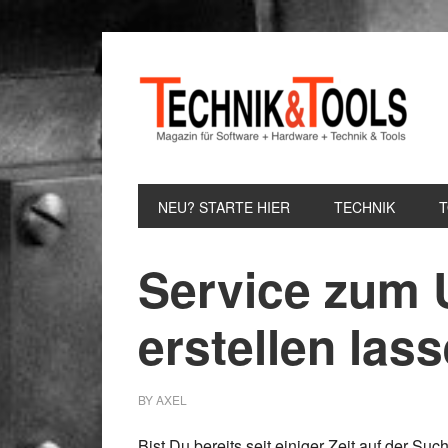
Zur
Zum
Zur
Hauptnavigation
Inhalt
Seitenspalte
springen
springen
springen
NEU? STARTE HIER
TECHNIK
Service zum U
erstellen las
BY
AXEL
Bist Du bereits seit einiger Zeit auf der Su