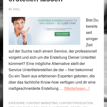
BY
AXEL
Bist Du
bereits
seit
einiger
Zeit
auf der Suche nach einem Service, der professionell
vorgeht und sich um die Erstellung Deiner Untertitel
kümmert? Eine mögliche Alternative stellt der
Service Untertitelerstellen.de dar – hier bekommst
Du ein Team aus erfahrenen Experten geboten, die
über das fachliche Know-how verfügen und dir eine
ÜberServi
maßgeschneiderte Erstellung …
[Weiterlesen...]
zum
Untertitel
KATEGORIE:
CONTENT MARKETING
,
CONTENT-PRODUKTION
,
erstellen