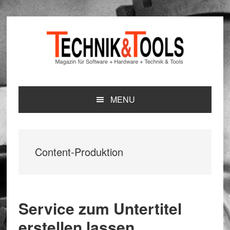
Zur
Zum
Zur
Hauptnavigation
Inhalt
Seitenspalte
springen
springen
springen
MENU
Content-Produktion
Service zum Untertitel
erstellen lassen