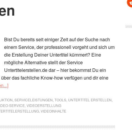
sen
Bist Du bereits seit einiger Zeit auf der Suche nach
einem Service, der professionell vorgeht und sich um
die Erstellung Deiner Untertitel kümmert? Eine
mögliche Alternative stellt der Service
Untertitelerstellen.de dar – hier bekommst Du ein
 über das fachliche Know-how verfügen und dir eine
ÜberService
n...]
zum
Untertitel
UKTION
,
SERVICELEISTUNGEN
,
TOOLS
,
UNTERTITEL ERSTELLEN
,
IDEO-SERVICE
,
VIDEOERSTELLUNG
erstellen
TERTITELERSTELLUNG
,
VIDEOINHALTE
lassen