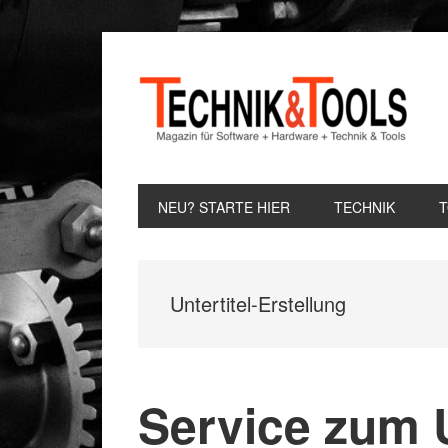
Zur
Zum
Zur
Hauptnavigation
Inhalt
Seitenspalte
springen
springen
springen
NEU? STARTE HIER
TECHNIK
Untertitel-Erstellung
Service zum U