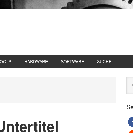
TOOLS
HARDWARE
SOFTWARE
SUCHE
Se
Web
du
Se
ntertitel