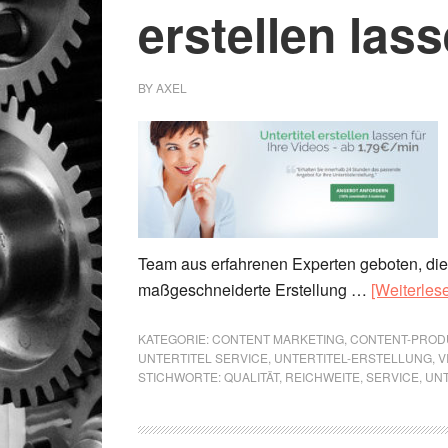
erstellen las
BY
AXEL
Team aus erfahrenen Experten geboten, die
maßgeschneiderte Erstellung …
[Weiterlese
KATEGORIE:
CONTENT MARKETING
,
CONTENT-PROD
UNTERTITEL SERVICE
,
UNTERTITEL-ERSTELLUNG
,
V
STICHWORTE:
QUALITÄT
,
REICHWEITE
,
SERVICE
,
UN