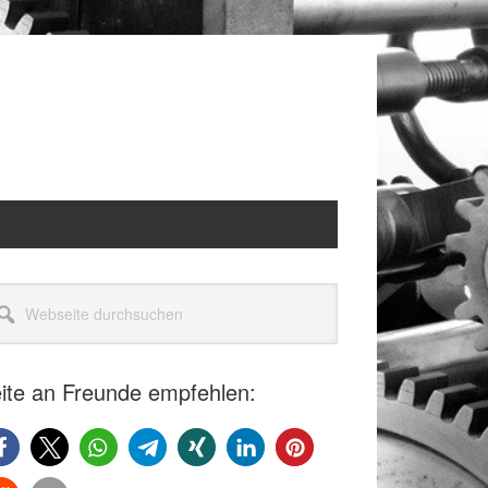
itenspalte
seite
rchsuchen
ite an Freunde empfehlen: