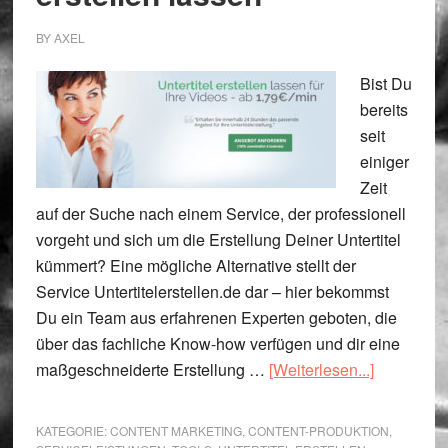
BY
AXEL
Bist Du
bereits
seit
einiger
Zeit
auf der Suche nach einem Service, der professionell
vorgeht und sich um die Erstellung Deiner Untertitel
kümmert? Eine mögliche Alternative stellt der
Service Untertitelerstellen.de dar – hier bekommst
Du ein Team aus erfahrenen Experten geboten, die
über das fachliche Know-how verfügen und dir eine
ÜberServi
maßgeschneiderte Erstellung …
[Weiterlesen...]
zum
Untertitel
KATEGORIE:
CONTENT MARKETING
,
CONTENT-PRODUKTION
,
erstellen