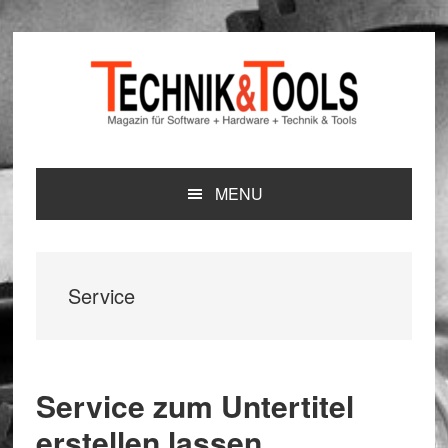
Zur
Zum
Zur
Hauptnavigation
Inhalt
Seitenspalte
springen
springen
springen
MENU
Service
Service zum Untertitel
erstellen lassen