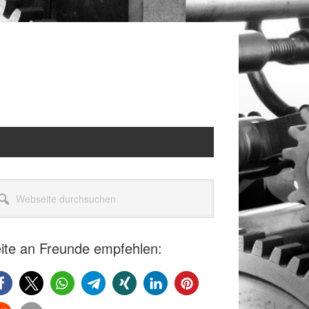
itenspalte
seite
rchsuchen
ite an Freunde empfehlen: