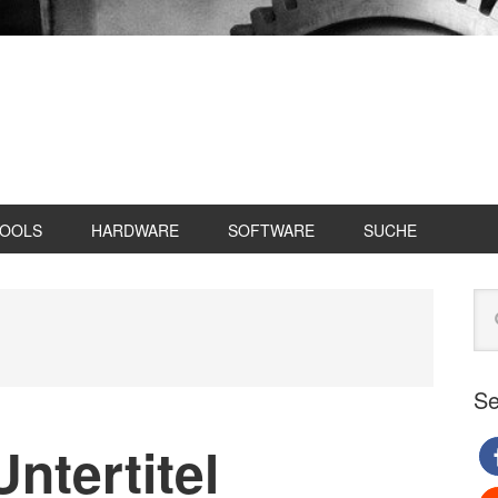
TOOLS
HARDWARE
SOFTWARE
SUCHE
Se
Web
du
Se
ntertitel