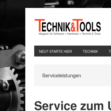
Zur
Zum
Zur
Hauptnavigation
Inhalt
Seitenspalte
springen
springen
springen
NEU? STARTE HIER
TECHNIK
Serviceleistungen
Service zum U