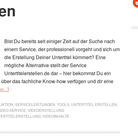
sen
Bist Du bereits seit einiger Zeit auf der Suche nach
einem Service, der professionell vorgeht und sich um
die Erstellung Deiner Untertitel kümmert? Eine
mögliche Alternative stellt der Service
Untertitelerstellen.de dar – hier bekommst Du ein
 über das fachliche Know-how verfügen und dir eine
ÜberService
n...]
zum
Untertitel
UKTION
,
SERVICELEISTUNGEN
,
TOOLS
,
UNTERTITEL ERSTELLEN
,
IDEO-SERVICE
,
VIDEOERSTELLUNG
erstellen
TERTITELERSTELLUNG
,
VIDEOINHALTE
lassen