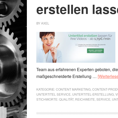
erstellen las
BY
AXEL
Team aus erfahrenen Experten geboten, die
maßgeschneiderte Erstellung …
[Weiterlese
KATEGORIE:
CONTENT MARKETING
,
CONTENT-PROD
UNTERTITEL SERVICE
,
UNTERTITEL-ERSTELLUNG
,
V
STICHWORTE:
QUALITÄT
,
REICHWEITE
,
SERVICE
,
UN