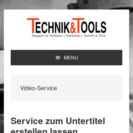
Zur
Zum
Zur
Hauptnavigation
Inhalt
Seitenspalte
springen
springen
springen
MENU
Video-Service
Service zum Untertitel
erstellen lassen