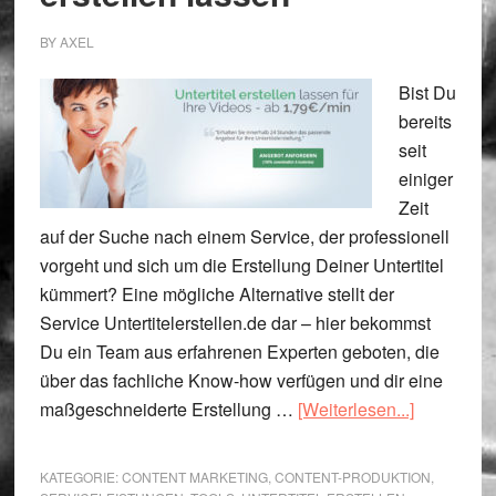
BY
AXEL
Bist Du
bereits
seit
einiger
Zeit
auf der Suche nach einem Service, der professionell
vorgeht und sich um die Erstellung Deiner Untertitel
kümmert? Eine mögliche Alternative stellt der
Service Untertitelerstellen.de dar – hier bekommst
Du ein Team aus erfahrenen Experten geboten, die
über das fachliche Know-how verfügen und dir eine
ÜberServi
maßgeschneiderte Erstellung …
[Weiterlesen...]
zum
Untertitel
KATEGORIE:
CONTENT MARKETING
,
CONTENT-PRODUKTION
,
erstellen